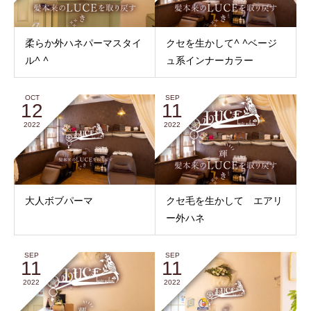
柔らか外ハネパーマスタイ
クセを生かして^ ^ベージ
ル^ ^
ュ系インナーカラー
OCT
SEP
12
11
2022
2022
大人ボブパーマ
クセ毛を生かして エアリ
ー外ハネ
SEP
SEP
11
11
2022
2022