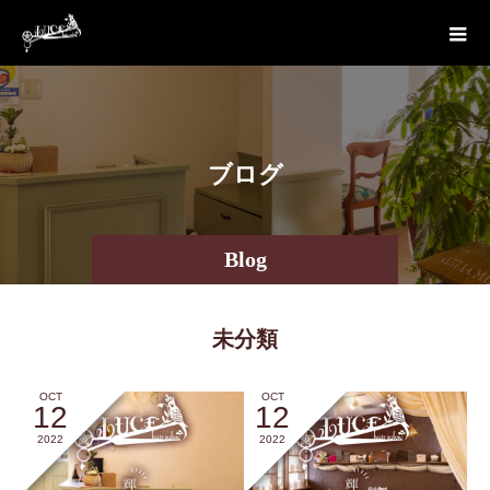
ブ
ロ
グ
Blog
未分類
OCT
OCT
12
12
2022
2022